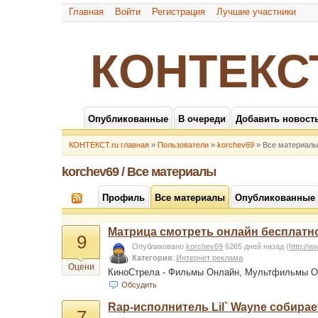
Главная
Войти
Регистрация
Лучшие участники
КОНТЕКС
Опубликованные
В очереди
Добавить новост
КОНТЕКСТ.ru главная
»
Пользователи
»
korchev69
» Все материал
korchev69 / Все материалы
Профиль
Все материалы
Опубликованные
Матрица смотреть онлайн бесплатн
9
Опубликовано
korchev69
6265 дней назад
(
http://w
Категория
:
Интернет реклама
Оцени
КиноСтрела - Фильмы Онлайн, Мультфильмы О
Обсудить
Rap-исполнитель Lil` Wayne собирае
7