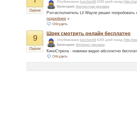
Опубликовано
korchev69
6265 дней назад
(
http://r
Категория
:
Контекстная реклама
Оцени
Рэп-исполнитель Lil Wayne решил попробовать 
подробнее
»
Обсудить
Шрек смотреть онлайн бесплатно
9
Опубликовано
korchev69
6265 дней назад
(
http://w
Категория
:
Интернет реклама
Оцени
КиноСтрела - новинки видео абсолютно беспла
Обсудить