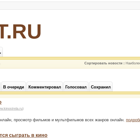
Т.RU
ь
Сортировать новости :
Наиболе
ы
В очереди
Комментировал
Голосовал
Сохранил
о
ww.kinostrela.ru
)
нлайн, просмотр фильмов и мультфильмов всех жанров онлайн.
подроб
тся сыграть в кино