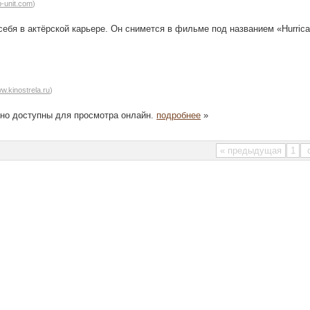
ap-unit.com
)
себя в актёрской карьере. Он снимется в фильме под названием «Hurric
ww.kinostrela.ru
)
тно доступны для просмотра онлайн.
подробнее
»
« предыдущая
1
с