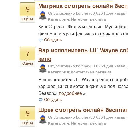
Матрица смотреть онлайн бес
9
Опубликовано
korchev69
6264 дня назад
(
Категория
:
Интернет реклама
Оцени
КиноСтрела - Фильмы Онлайн, Мультфил
фильмов и мультфильмов всех жанров о
Обсудить
Rap-исполнитель Lil` Wayne со
7
кино
Оцени
Опубликовано
korchev69
6264 дня назад
(
Категория
:
Контекстная реклама
Рэп-исполнитель Lil Wayne решил попроб
карьере. Он снимется в фильме под назв
Season».
подробнее
»
Обсудить
Шрек смотреть онлайн беспла
9
Опубликовано
korchev69
6264 дня назад
(
Категория
:
Интернет реклама
Оцени