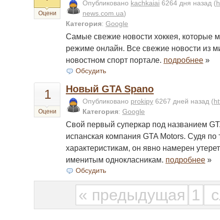
Опубликовано
kachkaiai
6264 дня назад
(
h
news.com.ua
)
Оцени
Категория
:
Google
Самые свежие новости хоккея, которые 
режиме онлайн. Все свежие новости из м
новостном спорт портале.
подробнее
»
Обсудить
Новый GTA Spano
1
Опубликовано
prokipy
6267 дней назад
(
h
Категория
:
Google
Оцени
Свой первый суперкар под названием GT
испанская компания GTA Motors. Судя по
характеристикам, он явно намерен утере
именитым однокласникам.
подробнее
»
Обсудить
« предыдущая
1
с