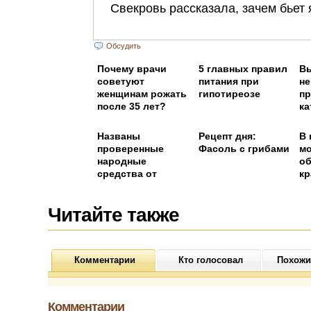
Обсудить
Почему врачи
5 главных правил
В
советуют
питания при
не
женщинам рожать
гипотиреозе
п
после 35 лет?
ка
з
уп
Названы
Рецепт дня:
В 
п
проверенные
Фасоль с грибами
м
народные
о
средства от
кр
отеков под
ки
глазами
Читайте также
Комментарии
Кто голосовал
Похожи
Комментарии