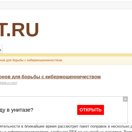
Т.RU
ь
онов для борьбы с кибермошенничеством
конов для борьбы с кибермошенничеством
ohtekct.com
)
ятельности в ближайшее время рассмотрит пакет поправок в несколько 
бы с кибермошенничеством, сообщает РБК со ссылкой на документ. Раз