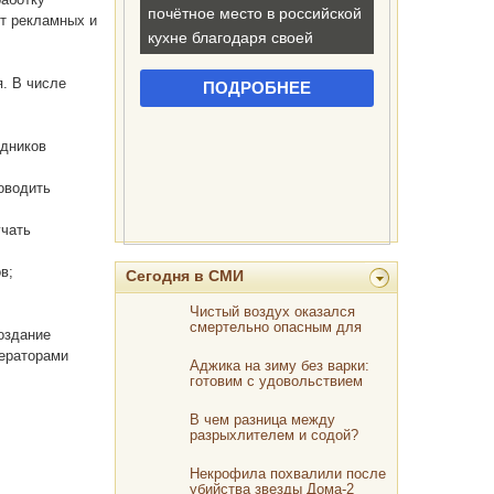
от рекламных и
. В числе
удников
роводить
учать
в;
Сегодня в СМИ
Чистый воздух оказался
смертельно опасным для
оздание
человечества
ераторами
Аджика на зиму без варки:
готовим с удовольствием
В чем разница между
разрыхлителем и содой?
Некрофила похвалили после
убийства звезды Дома-2