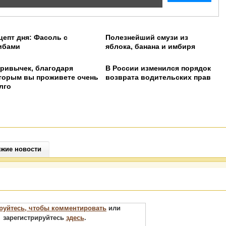
цепт дня: Фасоль с
Полезнейший смузи из
ибами
яблока, банана и имбиря
/mortgagestats/
привычек, благодаря
В России изменился порядок
торым вы проживете очень
возврата водительских прав
лго
жие новости
руйтесь, чтобы комментировать
или
зарегистрируйтесь
здесь
.