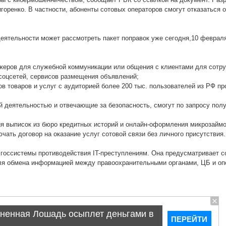
горенко. В частности, абоненты сотовых операторов смогут отказаться 
еятельности может рассмотреть пакет поправок уже сегодня,10 февраля
жеров для служебной коммуникации или общения с клиентами для сотр
 соцсетей, сервисов размещения объявлений;
ов товаров и услуг с аудиторией более 200 тыс. пользователей из РФ п
 деятельностью и отвечающие за безопасность, смогут по запросу пол
 выписок из бюро кредитных историй и онлайн-оформления микрозаймо
чать договор на оказание услуг сотовой связи без личного присутствия.
 госсистемы противодействия IT-преступлениям. Она предусматривает с
я обмена информацией между правоохранительными органами, ЦБ и оп