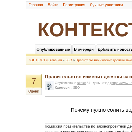
Главная
Войти
Регистрация
Лучшие участники
КОНТЕКС
Опубликованные
В очереди
Добавить новост
КОНТЕКСТ.ru главная
»
SEO
»
Правительство изменит десятки зак
Правительство изменит десятки за
7
Опубликовано
skelet
541 день назад
(
https://www.k
Категория
:
SEO
Оцени
Комиссия правительства по законопроектной де
законов и нормативно-правовых актов для борь