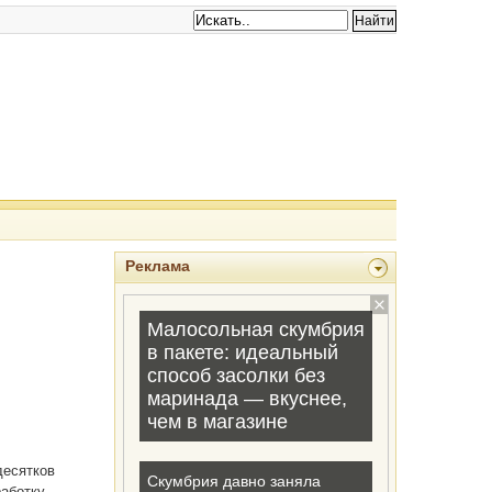
Реклама
десятков
работку