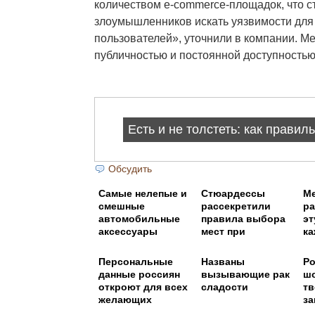
количеством e-commerce-площадок, что с
злоумышленников искать уязвимости для
пользователей», уточнили в компании. М
публичностью и постоянной доступностью
Обсудить
Самые нелепые и
Стюардессы
М
смешные
рассекретили
ра
автомобильные
правила выбора
эт
аксессуары
мест при
ка
регистрации на
рейс
Персональные
Названы
Р
данные россиян
вызывающие рак
шо
откроют для всех
сладости
т
желающих
за
му