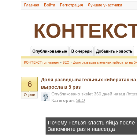
Главная
Войти
Регистрация
Лучшие участники
КОНТЕКСТ
Опубликованные
В очереди
Добавить новость
КОНТЕКСТ.ru главная
»
SEO
»
Доля разведывательных кибератак на би
Доля разведывательных кибератак на 
6
выросла в 5 раз
Опубликовано
skelet
360 дней назад
(
http
Оцени
Категория
:
SEO