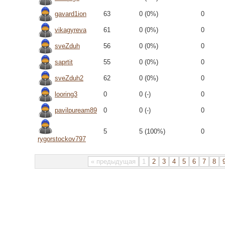
gavard1ion
63
0 (0%)
0
vikagyreva
61
0 (0%)
0
sveZduh
56
0 (0%)
0
saprtit
55
0 (0%)
0
sveZduh2
62
0 (0%)
0
looring3
0
0 (-)
0
pavilpuream89
0
0 (-)
0
5
5 (100%)
0
rygorstockov797
« предыдущая
1
2
3
4
5
6
7
8