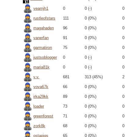
vearnjh1
0
0 (-)
0
rustleofstars
111
0 (0%)
0
magahaden
96
0 (0%)
0
vanerfan
91
0 (0%)
0
garmatiron
75
0 (0%)
0
justsoblogger
0
0 (-)
0
maria81k
0
0 (-)
0
v.v.
681
313 (45%)
2
vova67k
66
0 (0%)
0
irka29kk
89
0 (0%)
0
loader
73
0 (0%)
0
greenforest
71
0 (0%)
0
zork8k
68
0 (0%)
0
ostapigs
65
0 (0%)
0