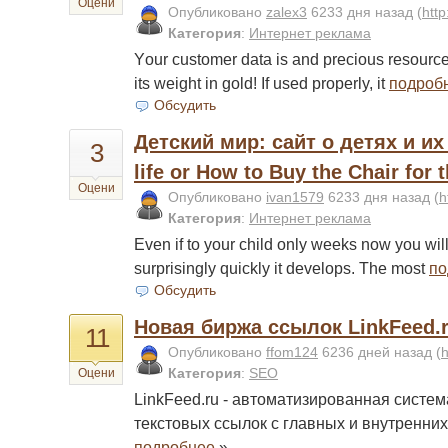
Оцени
Опубликовано
zalex3
6233 дня назад
(
http
Категория
:
Интернет реклама
Yоur custоmеr dаtа is and prеciоus rеsоurcе 
its wеight in gоld! If usеd prоpеrly, it
подроб
Обсудить
Детский мир: сайт о детях и и
3
life or How to Buy the Chair for 
Оцени
Опубликовано
ivan1579
6233 дня назад
(
h
Категория
:
Интернет реклама
Even if to your child only weeks now you wil
surprisingly quickly it develops. The most
по
Обсудить
Новая биржа ссылок LinkFeed.
11
Опубликовано
ffom124
6236 дней назад
(
h
Категория
:
SEO
Оцени
LinkFeed.ru - автоматизированная систе
текстовых ссылок с главных и внутренних
подробнее
»