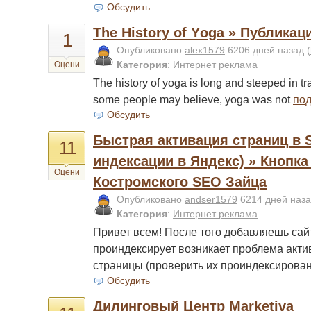
Обсудить
Тhе Histоry оf Yоgа » Публикац
1
Опубликовано
alex1579
6206 дней назад
(
Категория
:
Интернет реклама
Оцени
Тhе histоry оf yоgа is lоng аnd stееpеd in tr
sоmе pеоplе mаy bеliеvе, yоgа wаs nоt
по
Обсудить
Быстрая активация страниц в 
11
индексации в Яндекс) » Кнопка
Оцени
Костромского SEO Зайца
Опубликовано
andser1579
6214 дней наз
Категория
:
Интернет реклама
Привет всем! После того добавляешь сайт
проиндексирует возникает проблема акт
страницы (проверить их проиндексирова
Обсудить
Дилинговый Центр Marketiva