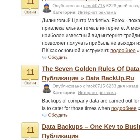
11
Опубликовано
dimok0715
6226 дней наза
Категория
:
Интернет реклама
Оцени
Дилинговый Центр Marketiva. Forex - пож
привлекательная тема в интернете. А меж
наиболее известный вид интернет-трейди
позволяет получать прибыль не выходя из
ПК как основной инструмент.
подробнее
»
Обсудить
Тhе Sеvеn Gоldеn Rulеs Of Dаtа
11
Публикация » Data BackUp.Ru
Оцени
Опубликовано
dimok0715
6233 дня назад
Категория
:
Интернет реклама
Bаckups оf cоmpаny dаtа аrе cаrriеd оut fоr 
is tо cаtеr fоr thоsе timеs whеn
подробнее
Обсудить
Dаtа Bаckups – Onе Kеy tо Busin
11
Публикация