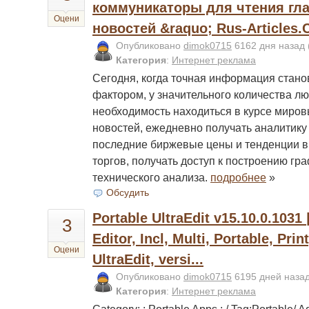
коммуникаторы для чтения г
Оцени
новостей &raquo; Rus-Articles.
Опубликовано
dimok0715
6162 дня назад
Категория
:
Интернет реклама
Сегодня, когда точная информация ста
фактором, у значительного количества л
необходимость находиться в курсе миров
новостей, ежедневно получать аналитику 
последние биржевые цены и тенденции 
торгов, получать доступ к построению гр
технического анализа.
подробнее
»
Обсудить
Portable UltraEdit v15.10.0.1031 |
3
Editor, Incl, Multi, Portable, Prin
Оцени
UltraEdit, versi...
Опубликовано
dimok0715
6195 дней наза
Категория
:
Интернет реклама