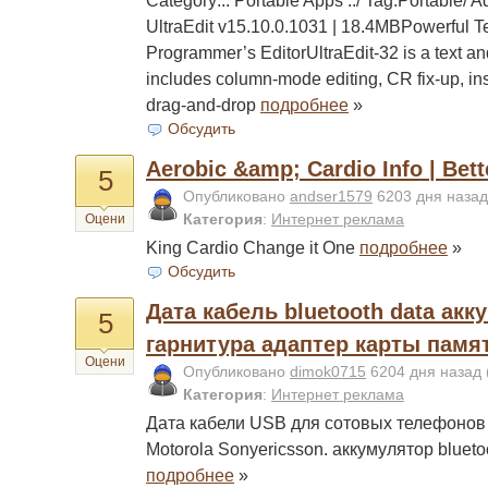
Category:.: Portable Apps :./ Tag:Portable/
UltraEdit v15.10.0.1031 | 18.4MBPowerful 
Programmer’s EditorUltraEdit-32 is a text an
includes column-mode editing, CR fix-up, in
drag-and-drop
подробнее
»
Обсудить
Aerobic &amp; Cardio Info | Bet
5
Опубликовано
andser1579
6203 дня наза
Категория
:
Интернет реклама
Оцени
King Cardio Change it One
подробнее
»
Обсудить
Дата кабель bluetooth data акк
5
гарнитура адаптер карты памят
Оцени
Опубликовано
dimok0715
6204 дня назад
Категория
:
Интернет реклама
Дата кабели USB для сотовых телефонов
Motorola Sonyericsson. аккумулятор bluet
подробнее
»