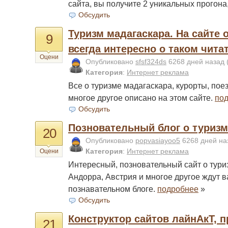
сайта, вы получите 2 уникальных прогона
Обсудить
Туризм мадагаскара. На сайте 
9
всегда интересно о таком читат
Оцени
Опубликовано
sfsf324ds
6268 дней назад
Категория
:
Интернет реклама
Все о туризме мадагаскара, курорты, поез
многое другое описано на этом сайте.
по
Обсудить
Позновательный блог о туризм
20
Опубликовано
popvasiayoo5
6268 дней н
Категория
:
Интернет реклама
Оцени
Интересный, позновательный сайт о туриз
Андорра, Австрия и многое другое ждут в
познавательном блоге.
подробнее
»
Обсудить
Конструктор сайтов лайнАкТ, п
21