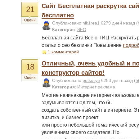
Сайт Бесплатная раскрутка сай
21
бесплатно
Оцени
Опубликовано
nik1rea1
6279 дней назад
(
Категория
:
SEO
Бесплатная сайта Все о ТИЦ Раскрутить 
статьи о сео беклинки Повышение
подро
1 комментарий
Отличный, очень удобный и п
18
конструктор сайтов!
Оцени
Опубликовано
putkoliy5
6283 дня назад
(
h
Категория
:
Интернет реклама
Многие начинающие интернет-пользовате
задумываются над тем, что бы
создать собственный сайт в интернете. Эт
визитка, и бизнес проект
или просто небольшой тематический рес
увлечениям своего создателя. Но