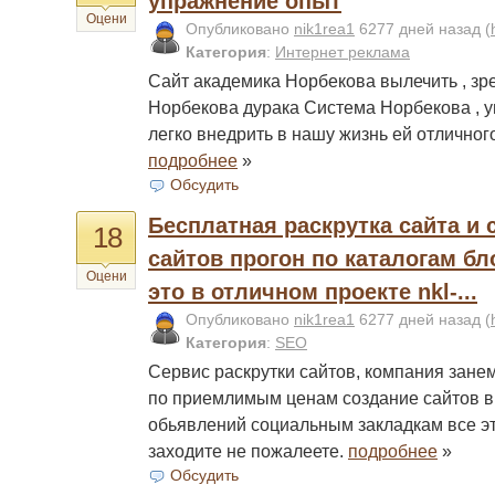
упражнение опыт
Оцени
Опубликовано
nik1rea1
6277 дней назад
(
Категория
:
Интернет реклама
Сайт академика Норбекова вылечить , зр
Норбекова дурака Система Норбекова , ун
легко внедрить в нашу жизнь ей отличног
подробнее
»
Обсудить
Бесплатная раскрутка сайта и 
18
сайтов прогон по каталогам бл
Оцени
это в отличном проекте nkl-...
Опубликовано
nik1rea1
6277 дней назад
(
Категория
:
SEO
Сервис раскрутки сайтов, компания занем
по приемлимым ценам создание сайтов в
обьявлений социальным закладкам все э
заходите не пожалеете.
подробнее
»
Обсудить