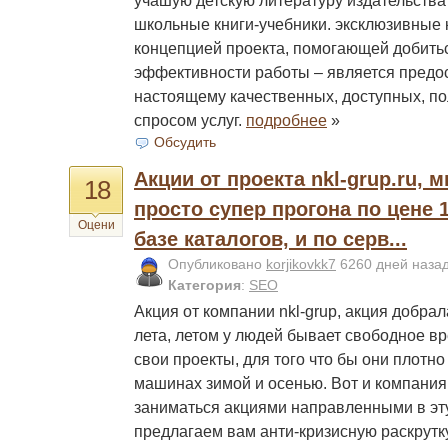
учашую детскую литературу издательства
школьные книги-учебники. эксклюзивные
концепцией проекта, помогающей добить
эффективности работы – является предо
настоящему качественных, доступных, 
спросом услуг.
подробнее
»
Обсудить
Акции от проекта nkl-grup.ru, 
18
просто супер прогона по цене 1
Оцени
базе каталогов, и по серв...
Опубликовано
korjikovkk7
6260 дней наза
Категория
:
SEO
Акция от компании nkl-grup, акция добрал
лета, летом у людей бывает свободное в
свои проекты, для того что бы они плотн
машинах зимой и осенью. Вот и компания 
заниматься акциями направленными в эту
предлагаем вам анти-кризисную раскрут