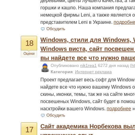
деревьями, цветы лучшего качества, а т
горшки и кашпо. Наша компания предлаг
немецкой фирмы Leni, а также является
представителем Leni в Украине.
подробн
Обсудить
Windows, стили для Windows, 
18
Windows виста, сайт посвешен
Оцени
вы найдете все что нужно ваше
Опубликовано
nik1rea1
6272 дня назад
(
ht
Категория
:
Интернет реклама
Проект предлагает весь софт для Windows
найдете все что нужно вашему Windows о
скины, иконки, темы, так же на сайте мно
посвешеных Windows, сайт будет в помо
насктройки вашего Windows.
подробнее
»
Обсудить
Сайт академика Норбекова выл
17