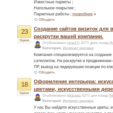
Известные паркеты ;
Напольное покрытие ;
Паркетные работы ;
подробнее
»
Обсудить
Cоздание сайтов визиток для в
23
раскрутки вашей компании.
Оцени
Опубликовано
roret17r
6271 день назад
(
h
Категория
:
Интернет реклама
Компания специализируется на создание с
сателлитов. На раскрутке и продвижении
ПР, вывод на лидируюшии позиции по кл
Обсудить
Оформление интерьера: иску
18
цветами, искусственными дер
Оцени
Опубликовано
nik1rea1
6272 дня назад
(
h
Категория
:
Интернет реклама
У нас Вы найдете искусственные цветы, 