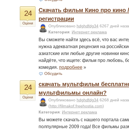
Скачать фильм Кино про кино /
24
регистрации
Оцени
Опубликовано
hdghdfdg34
6267 дней наз
Категория
:
Интернет реклама
Вы сможете найти здесь всё, что вас инте
нужна адекватная рецензия на российски
азиатские или любые другие новинки кино
найдёте, что ищете: фильм про любовь, б
комедия.
подробнее
»
Обсудить
скачать мультфильм бесплатно
24
мультфильмы онлайн?
Оцени
Опубликовано
hdghdfdg34
6268 дней наз
(
http://filmakof.freehostia.com
)
Категория
:
Интернет реклама
Вы можете скачать с нашего портала са
полпулярные 2009 года! Все фильмы ра