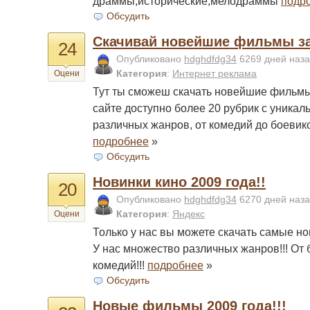
драммы,исторические,мелодраммы
подр
Обсудить
Скачивай новейшие фильмы за 
24
Опубликовано
hdghdfdg34
6269 дней наз
Категория
:
Интернет реклама
Оцени
Тут ты сможеш скачать новейшие фильмы
сайте доступно более 20 рубрик с уник
различных жанров, от комедий до боевико
подробнее
»
Обсудить
Новинки кино 2009 года!!
20
Опубликовано
hdghdfdg34
6270 дней наз
Категория
:
Яндекс
Оцени
Только у нас вы можете скачать самые н
У нас множество различных жанров!!! От 
комедий!!!
подробнее
»
Обсудить
Новые фильмы 2009 года!!!