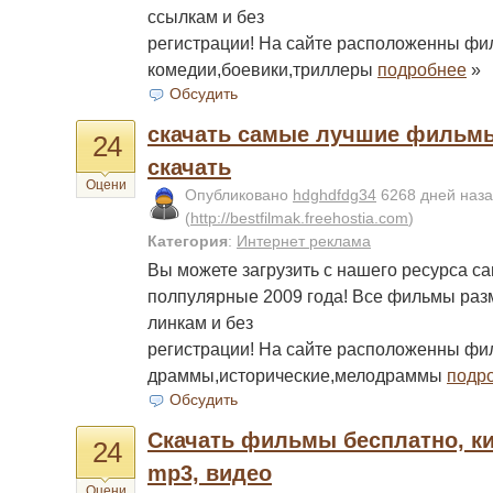
ссылкам и без
регистрации! На сайте расположенны фи
комедии,боевики,триллеры
подробнее
»
Обсудить
скачать самые лучшие фильм
24
скачать
Оцени
Опубликовано
hdghdfdg34
6268 дней наз
(
http://bestfilmak.freehostia.com
)
Категория
:
Интернет реклама
Вы можете загрузить с нашего ресурса с
полпулярные 2009 года! Все фильмы ра
линкам и без
регистрации! На сайте расположенны фи
драммы,исторические,мелодраммы
подр
Обсудить
Скачать фильмы бесплатно, ки
24
mp3, видео
Оцени