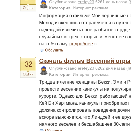
Опубликовано
erefey23
6261 день назад
(
Категория
:
Интернет реклама
Оцени
Информация о фильме Мои черничные но
Молодая женщина отправляется в путеше
надеждой излечить свое разбитое сердце.
случайных встреч, которые изменят ее вз
на себя саму.
подробнее
»
Обсудить
Скачать фильм Весенний отрыв
32
Опубликовано
erefey23
6262 дня назад
(
h
Категория
:
Интернет реклама
Оцени
Тридцатилетние женщины Бекки, Эми и Р
провести весенние каникулы на популярн
курорте. Однако для Бекки, работающей 
Кей Би Хартмана, каникулы приобретают 
должна контролировать поведение дочки
вскоре выясняется, что Линдсей и ее дру
намного веселее и бесшабашнее 30-летн
Обсудить