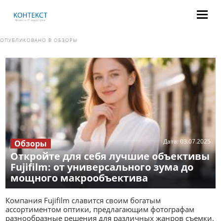
ОПУБЛИКОВАНО В
ОБЗОРЫ
Дата:
03.07.2025
Обзоры
Откройте для себя лучшие объективы
Fujifilm: от универсального зума до
мощного макрообъектива
Компания Fujifilm славится своим богатым
ассортиментом оптики, предлагающим фотографам
разнообразные решения для различных жанров съемки.