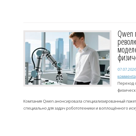
Qwen 
револ
модел
физич
07.07.202
коммент
Переход 
физическ
Компания Qwen анонсировала специализированный пакет 
специально для задач робототехники и воплощённого иску