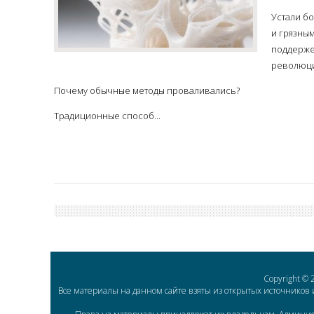
Устали б
и грязны
поддерже
революци
Почему обычные методы проваливались?
Традиционные способ...
Copyright ©
Все материалы на данном сайте взяты из открытых источников