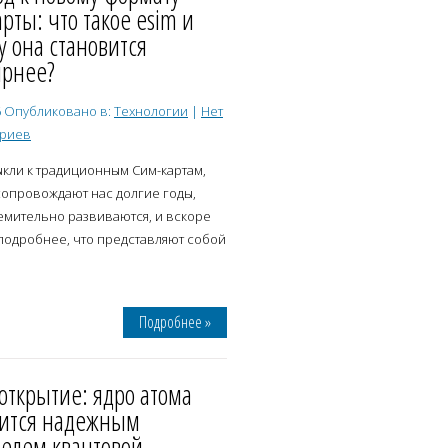
рты: что такое esim и
 она становится
ярнее?
6
Опубликовано в:
Технологии
|
Нет
ариев
кли к традиционным Сим-картам,
сопровождают нас долгие годы,
емительно развиваются, и вскоре
подробнее, что представляют собой
Подробнее »
открытие: ядро атома
вится надежным
телем квантовой