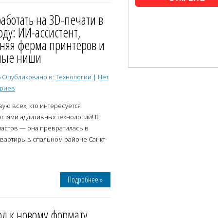
работать на 3D-печати в
оду: ИИ-ассистент,
няя ферма принтеров и
ные ниши
6
Опубликовано в:
Технологии
|
Нет
ариев
ую всех, кто интересуется
стями аддитивных технологий! В
иастов — она превратилась в
 квартиры в спальном районе Санкт-
Подробнее »
д к новому формату