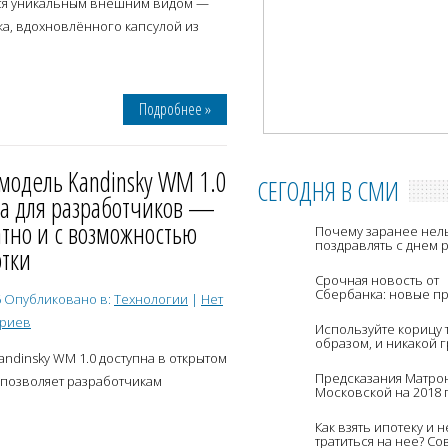
ся уникальным внешним видом —
а, вдохновлённого капсулой из
Подробнее »
модель Kandinsky WM 1.0
СЕГОДНЯ В СМИ
та для разработчиков —
тно и с возможностью
Почему заранее нел
поздравлять с днем 
отки
Срочная новость от
Сбербанка: новые п
6
Опубликовано в:
Технологии
|
Нет
снятия наличных
ариев
Используйте корицу 
образом, и никакой 
ваших ног или рук н
ndinsky WM 1.0 доступна в открытом
выдержит этот герб
Предсказания Матро
 позволяет разработчикам
Московской на 2018 
Как взять ипотеку и н
тратиться на нее? Со