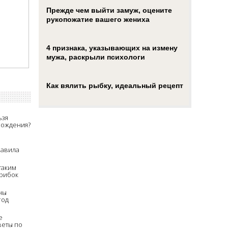
Прежде чем выйти замуж, оцените
рукопожатие вашего жениха
4 признака, указывающих на измену
мужа, раскрыли психологи
Как вялить рыбку, идеальный рецепт
ьзя
рождения?
равила
таким
грибок
е
ицид
ны
год
е
веты по