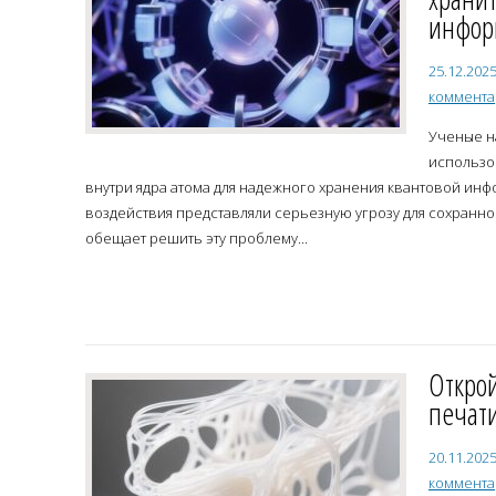
инфор
25.12.202
коммент
Ученые 
использо
внутри ядра атома для надежного хранения квантовой ин
воздействия представляли серьезную угрозу для сохранно
обещает решить эту проблему...
Открой
печати
20.11.202
коммент