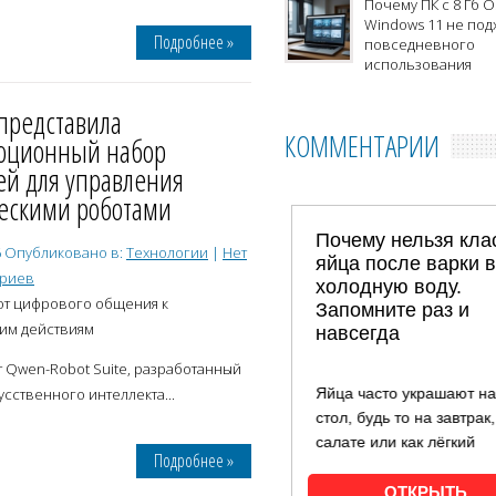
Почему ПК с 8 Гб О
Windows 11 не подх
Подробнее »
повседневного
использования
представила
КОММЕНТАРИИ
юционный набор
ей для управления
ескими роботами
6
Опубликовано в:
Технологии
|
Нет
ариев
от цифрового общения к
им действиям
Qwen-Robot Suite, разработанный
сственного интеллекта...
Подробнее »