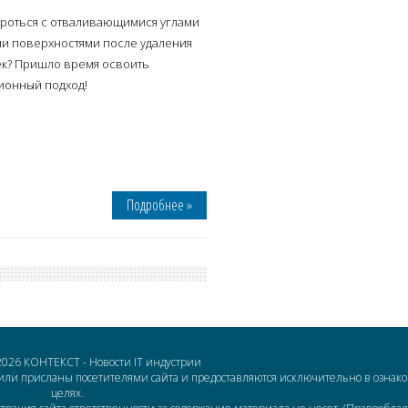
ороться с отваливающимися углами
ми поверхностями после удаления
к? Пришло время освоить
онный подход!
Подробнее »
 2026
КОНТЕКСТ
- Новости IT индустрии
 или присланы посетителями сайта и предоставляются исключительно в озна
целях.