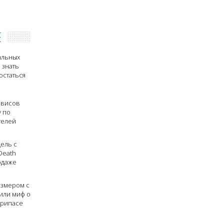
Е
альных
 знать
остаться
рвисов
у по
телей
ель с
Death
одаже
азмером с
или миф о
припасе