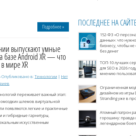
сдаче в аренду
ПОСЛЕДНЕЕ НА САЙТ
Подробнее »
152-ФЗ «О персон
данных»: что нужно
бизнесу, чтобы не 
нии выпускают умные
без денег
а базе Android XR — что
 в мире XR
ТОП-10 лучших се
для SEO в 2026 год
мнению пользова
6
Опубликовано в:
Технологии
|
Нет
ариев
Ограниченная мод
дизайном из игры 
хнологий переживает важный этап:
Stranding уже в пр
ромоздких шлемов виртуальной
ти появляются легкие и практичные
Атомный патрон р
и и гибридные гарнитуры,
горошину: правда 
локальным искусственным
легендарном бое