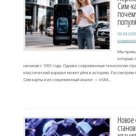
Сим-ка
почему
попул
03.04.202
коммент
Мы привы
которые 
начиная с 1991 года. Однако современные технологии стр
классический вариант может уйти в историю. Рассмотрим 
Сим-карты и их современный аналог — eSIM...
Новое 
стано
храни