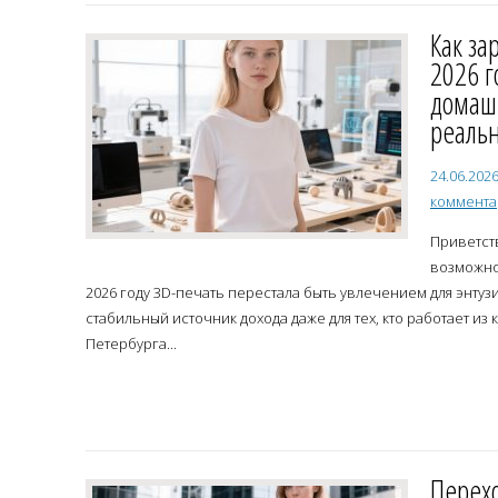
Как за
2026 г
домаш
реаль
24.06.202
коммент
Приветств
возможно
2026 году 3D-печать перестала быть увлечением для энтуз
стабильный источник дохода даже для тех, кто работает из
Петербурга...
Перехо