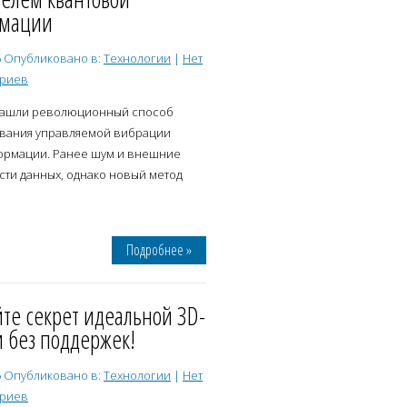
мации
5
Опубликовано в:
Технологии
|
Нет
ариев
нашли революционный способ
вания управляемой вибрации
формации. Ранее шум и внешние
сти данных, однако новый метод
Подробнее »
те секрет идеальной 3D-
 без поддержек!
5
Опубликовано в:
Технологии
|
Нет
ариев