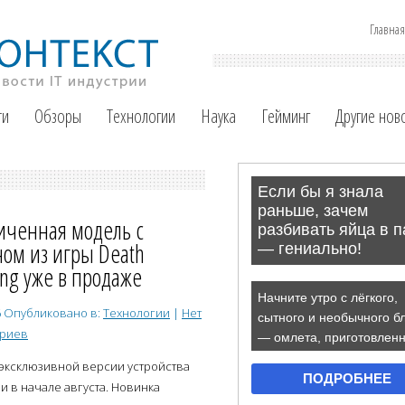
Главная
ти
Обзоры
Технологии
Наука
Гейминг
Другие нов
иченная модель с
ом из игры Death
ing уже в продаже
6
Опубликовано в:
Технологии
|
Нет
ариев
эксклюзивной версии устройства
и в начале августа. Новинка