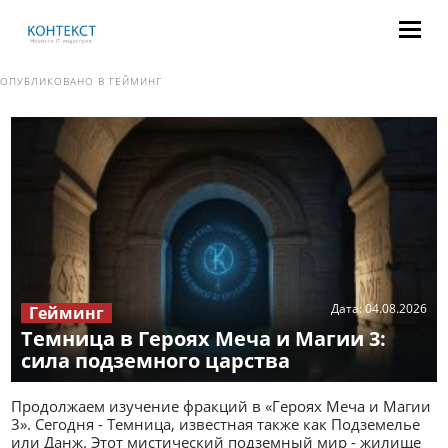
ОПУБЛИКОВАНО В
ГЕЙМИНГ
Дата:
04.08.2026
Гейминг
Темница в Героях Меча и Магии 3:
сила подземного царства
Продолжаем изучение фракций в «Героях Меча и Магии
3». Сегодня - Темница, известная также как Подземелье
или Данж. Этот мистический подземный мир - жилище