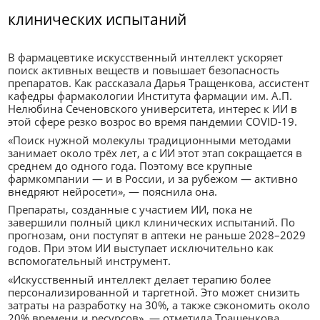
клинических испытаний
В фармацевтике искусственный интеллект ускоряет
поиск активных веществ и повышает безопасность
препаратов. Как рассказала Дарья Тращенкова, ассистент
кафедры фармакологии Института фармации им. А.П.
Нелюбина Сеченовского университета, интерес к ИИ в
этой сфере резко возрос во время пандемии COVID-19.
«Поиск нужной молекулы традиционными методами
занимает около трёх лет, а с ИИ этот этап сокращается в
среднем до одного года. Поэтому все крупные
фармкомпании — и в России, и за рубежом — активно
внедряют нейросети», — пояснила она.
Препараты, созданные с участием ИИ, пока не
завершили полный цикл клинических испытаний. По
прогнозам, они поступят в аптеки не раньше 2028–2029
годов. При этом ИИ выступает исключительно как
вспомогательный инструмент.
«Искусственный интеллект делает терапию более
персонализированной и таргетной. Это может снизить
затраты на разработку на 30%, а также сэкономить около
20% времени и ресурсов», — отметила Тращенкова.