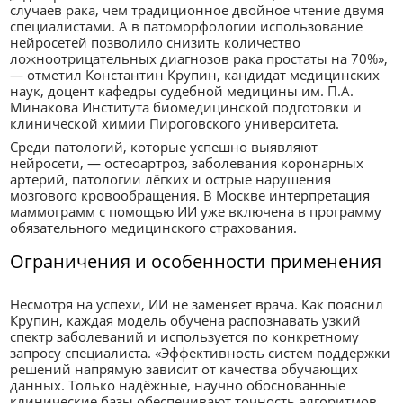
случаев рака, чем традиционное двойное чтение двумя
специалистами. А в патоморфологии использование
нейросетей позволило снизить количество
ложноотрицательных диагнозов рака простаты на 70%»,
— отметил Константин Крупин, кандидат медицинских
наук, доцент кафедры судебной медицины им. П.А.
Минакова Института биомедицинской подготовки и
клинической химии Пироговского университета.
Среди патологий, которые успешно выявляют
нейросети, — остеоартроз, заболевания коронарных
артерий, патологии лёгких и острые нарушения
мозгового кровообращения. В Москве интерпретация
маммограмм с помощью ИИ уже включена в программу
обязательного медицинского страхования.
Ограничения и особенности применения
Несмотря на успехи, ИИ не заменяет врача. Как пояснил
Крупин, каждая модель обучена распознавать узкий
спектр заболеваний и используется по конкретному
запросу специалиста. «Эффективность систем поддержки
решений напрямую зависит от качества обучающих
данных. Только надёжные, научно обоснованные
клинические базы обеспечивают точность алгоритмов.