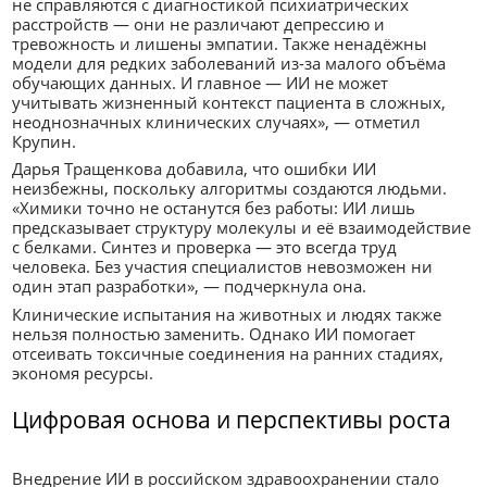
не справляются с диагностикой психиатрических
расстройств — они не различают депрессию и
тревожность и лишены эмпатии. Также ненадёжны
модели для редких заболеваний из-за малого объёма
обучающих данных. И главное — ИИ не может
учитывать жизненный контекст пациента в сложных,
неоднозначных клинических случаях», — отметил
Крупин.
Дарья Тращенкова добавила, что ошибки ИИ
неизбежны, поскольку алгоритмы создаются людьми.
«Химики точно не останутся без работы: ИИ лишь
предсказывает структуру молекулы и её взаимодействие
с белками. Синтез и проверка — это всегда труд
человека. Без участия специалистов невозможен ни
один этап разработки», — подчеркнула она.
Клинические испытания на животных и людях также
нельзя полностью заменить. Однако ИИ помогает
отсеивать токсичные соединения на ранних стадиях,
экономя ресурсы.
Цифровая основа и перспективы роста
Внедрение ИИ в российском здравоохранении стало