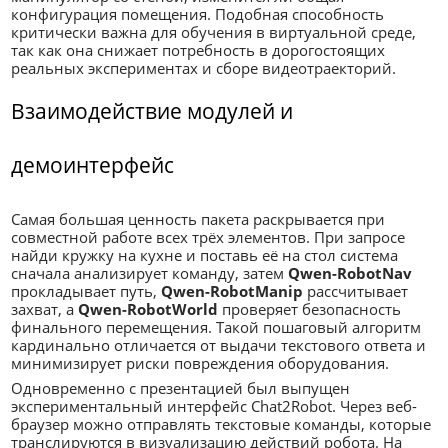
конфигурация помещения. Подобная способность
критически важна для обучения в виртуальной среде,
так как она снижает потребность в дорогостоящих
реальных экспериментах и сборе видеотраекторий.
Взаимодействие модулей и
демоинтерфейс
Самая большая ценность пакета раскрывается при
совместной работе всех трёх элементов. При запросе
найди кружку на кухне и поставь её на стол система
сначала анализирует команду, затем
Qwen-RobotNav
прокладывает путь,
Qwen-RobotManip
рассчитывает
захват, а
Qwen-RobotWorld
проверяет безопасность
финального перемещения. Такой пошаговый алгоритм
кардинально отличается от выдачи текстового ответа и
минимизирует риски повреждения оборудования.
Одновременно с презентацией был выпущен
экспериментальный интерфейс Chat2Robot. Через веб-
браузер можно отправлять текстовые команды, которые
транслируются в визуализацию действий робота. На