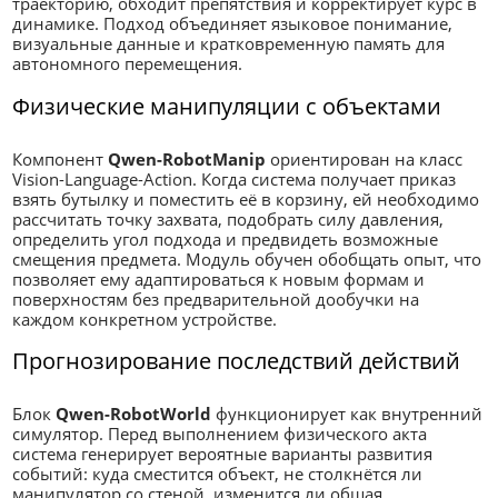
траекторию, обходит препятствия и корректирует курс в
динамике. Подход объединяет языковое понимание,
визуальные данные и кратковременную память для
автономного перемещения.
Физические манипуляции с объектами
Компонент
Qwen-RobotManip
ориентирован на класс
Vision-Language-Action. Когда система получает приказ
взять бутылку и поместить её в корзину, ей необходимо
рассчитать точку захвата, подобрать силу давления,
определить угол подхода и предвидеть возможные
смещения предмета. Модуль обучен обобщать опыт, что
позволяет ему адаптироваться к новым формам и
поверхностям без предварительной дообучки на
каждом конкретном устройстве.
Прогнозирование последствий действий
Блок
Qwen-RobotWorld
функционирует как внутренний
симулятор. Перед выполнением физического акта
система генерирует вероятные варианты развития
событий: куда сместится объект, не столкнётся ли
манипулятор со стеной, изменится ли общая