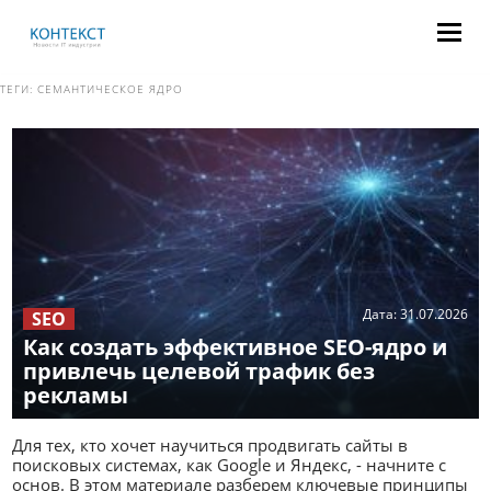
ТЕГИ:
СЕМАНТИЧЕСКОЕ ЯДРО
Дата:
31.07.2026
SEO
Как создать эффективное SEO-ядро и
привлечь целевой трафик без
рекламы
Для тех, кто хочет научиться продвигать сайты в
поисковых системах, как Google и Яндекс, - начните с
основ. В этом материале разберем ключевые принципы