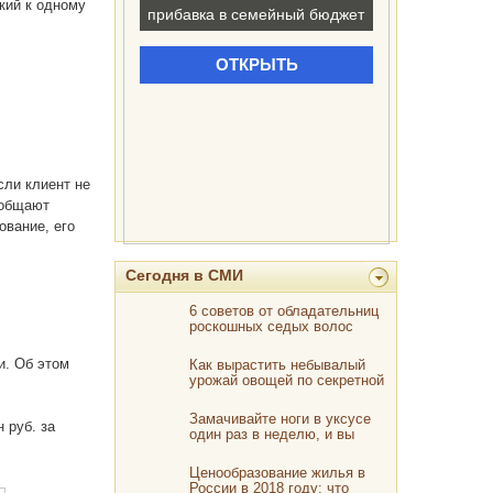
кий к одному
сли клиент не
ообщают
ование, его
Сегодня в СМИ
6 советов от обладательниц
роскошных седых волос
и. Об этом
Как вырастить небывалый
урожай овощей по секретной
голландской методике
Замачивайте ноги в уксусе
 руб. за
один раз в неделю, и вы
увидите, как исчезнут все
ваши болезни
Ценообразование жилья в
России в 2018 году: что