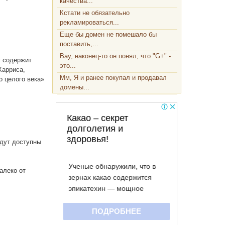
качества...
Кстати не обязательно
рекламироваться...
Еще бы домен не помешало бы
поставить,...
Вау, наконец-то он понял, что "G+" -
т содержит
это...
Харриса,
Мм, Я и ранее покупал и продавал
о целого века»
домены...
удут доступны
алеко от