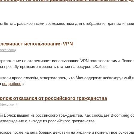
 из беты с расширенными возможностями для отображения данных и нави
тслеживает использования VPN
htekct.com
)
приложение не отслеживает использование VPN пользователями. Такое 
на просьбу прокомментировать статью на ресурсе «Хабр».
вители пресс-службы, утверждалось, что Max содержит неблокируемый 
 п
подробнее
»
лож отказался от российского гражданства
ohtekct.com
)
 Волож вышел из российского гражданства. Как сообщает Bloomberg с
одтверждение о выходе из российского гражданства.
скоре после начала боевых действий на Украине и покинул все руковод