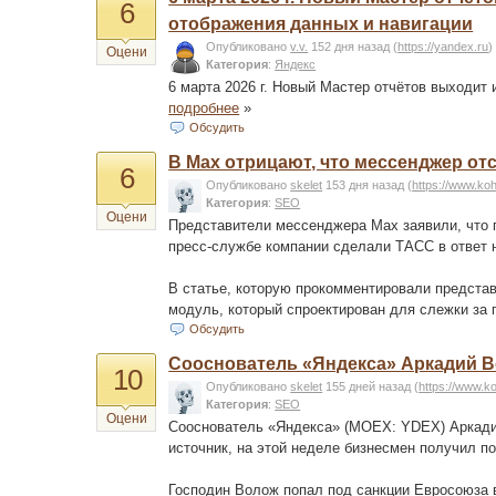
6
отображения данных и навигации
Опубликовано
v.v.
152 дня назад
(
https://yandex.ru
)
Оцени
Категория
:
Яндекс
6 марта 2026 г. Новый Мастер отчётов выходит
подробнее
»
Обсудить
В Max отрицают, что мессенджер о
6
Опубликовано
skelet
153 дня назад
(
https://www.ko
Категория
:
SEO
Оцени
Представители мессенджера Max заявили, что 
пресс-службе компании сделали ТАСС в ответ 
В статье, которую прокомментировали предста
модуль, который спроектирован для слежки за
Обсудить
Сооснователь «Яндекса» Аркадий Во
10
Опубликовано
skelet
155 дней назад
(
https://www.k
Категория
:
SEO
Оцени
Сооснователь «Яндекса» (MOEX: YDEX) Аркадий
источник, на этой неделе бизнесмен получил п
Господин Волож попал под санкции Евросоюза в