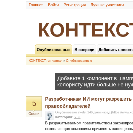
Главная
Войти
Регистрация
Лучшие участники
КОНТЕКС
Опубликованные
В очереди
Добавить новост
КОНТЕКСТ.ru главная
»
Опубликованные
Разработчикам ИИ могут разрешить 
5
правообладателей
Опубликовано
skelet
146 дней назад
(
https://www.k
Оцени
Категория
:
SEO
В разрабатываемом правительством законопроек
позволяющая компаниям применять защищенные