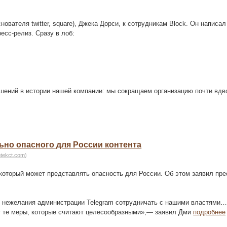
)
вателя twitter, square), Джека Дорси, к сотрудникам Block. Он написал
есс-релиз. Сразу в лоб:
шений в истории нашей компании: мы сокращаем организацию почти вдв
льно опасного для России контента
htekct.com
)
 который может представлять опасность для России. Об этом заявил пре
 нежелания администрации Telegram сотрудничать с нашими властями…
т те меры, которые считают целесообразными»,— заявил Дми
подробнее