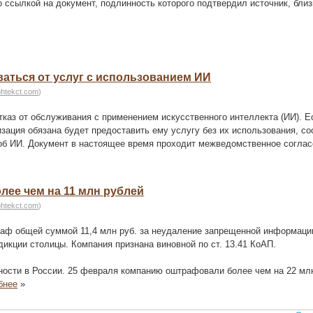
ссылкой на документ, подлинность которого подтвердил источник, близ
аться от услуг с использованием ИИ
ohtekct.com
)
каз от обслуживания с применением искусственного интеллекта (ИИ). Е
изация обязана будет предоставить ему услугу без их использования, с
 об ИИ. Документ в настоящее время проходит межведомственное соглас
лее чем на 11 млн рублей
ohtekct.com
)
раф общей суммой 11,4 млн руб. за неудаление запрещенной информаци
икции столицы. Компания признана виновной по ст. 13.41 КоАП.
нности в России. 25 февраля компанию оштрафовали более чем на 22 млн
бнее
»