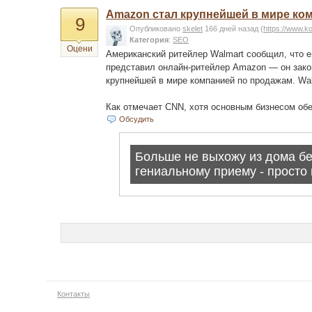
Amazon стал крупнейшей в мире ко
9
Опубликовано
skelet
166 дней назад
(
https://www.k
Категория
:
SEO
Оцени
Американский ритейлер Walmart сообщил, что е
представил онлайн-ритейлер Amazon — он закон
крупнейшей в мире компанией по продажам. Wal
Как отмечает CNN, хотя основным бизнесом об
Обсудить
Контакты