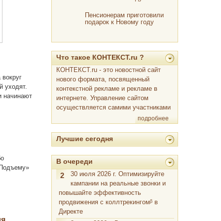
изменится по мнению
экспертов
Пенсионерам приготовили
подарок к Новому году
Что такое КОНТЕКСТ.ru ?
КОНТЕКСТ.ru - это новостной сайт
 вокруг
нового формата, посвященный
й уходят.
контекстной рекламе и рекламе в
и начинают
интернете. Управление сайтом
осуществляется самими участниками
подробнее
Лучшие сегодня
бо
В очереди
«Подъему»
30 июля 2026 г. Оптимизируйте
2
кампании на реальные звонки и
повышайте эффективность
продвижения с коллтрекингомᵝ в
Директе
ля