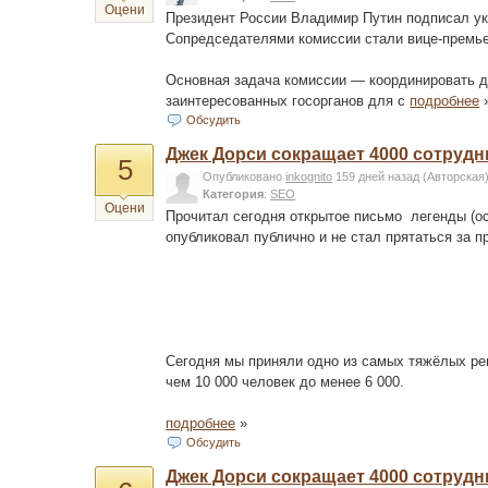
Оцени
Президент России Владимир Путин подписал ука
Сопредседателями комиссии стали вице-премье
Основная задача комиссии — координировать д
заинтересованных госорганов для с
подробнее
Обсудить
Джек Дорси сокращает 4000 сотрудн
5
Опубликовано
inkognito
159 дней назад
(Авторская
Категория
:
SEO
Оцени
Прочитал сегодня открытое письмо легенды (осно
опубликовал публично и не стал прятаться за пр
Сегодня мы приняли одно из самых тяжёлых ре
чем 10 000 человек до менее 6 000.
подробнее
»
Обсудить
Джек Дорси сокращает 4000 сотрудн