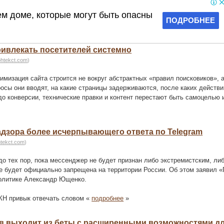
привлекать посетителей системно
ohtekct.com
)
мизация сайта строится не вокруг абстрактных «правил поисковиков», а
осы они вводят, на какие страницы задерживаются, после каких действи
 до конверсии, технические правки и контент перестают быть самоцелью 
адзора более исчерпывающего ответа по Telegram
htekct.com
)
до тех пор, пока мессенджер не будет признан либо экстремистским, ли
не будет официально запрещена на территории России. Об этом заявил 
олитике Александр Ющенко.
РКН привык отвечать словом «
подробнее
»
тов выходит из беты с расширенными возможностями д