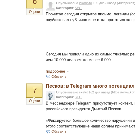
6
Опубликовано
inkognito
159 дней назад
(Авторская
Категория
:
SEO
Оцени
Прочитал сегодня открытое письмо легенды (осно
опубликовал публично и не стал прятаться за пр
Сегодня мы приняли одно из самых тяжёлых ре
чем 10 000 человек до менее 6 000.
подробнее
»
Обсудить
Песков: в Telegram много потенциа
7
Опубликовано
skelet
162 дня назад
(
https://www.ko
Категория
:
SEO
Оцени
В мессенджере Telegram присутствует контент,
российского президента Дмитрий Песков.
«Фиксируется большое количество нарушений и
этого соответствующие наши органы принимаю
Обсудить