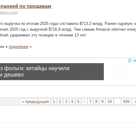
мпанией по продажам
ohtekct.com
)
го выручка по итогам 2025 года составила $713,2 млрд. Ранее годовую 
чил 2025 год с выручкой $716,9 млрд. Тем самым Amazon обогнал конку
mart удерживал эту позицию в течение 13 лет.
еих к
подробнее
»
« предыдущая
1
2
3
4
5
6
7
8
9
10
...
826
с