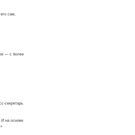
 его сам,
ое — с более
сс-секретарь
 И на основе
»