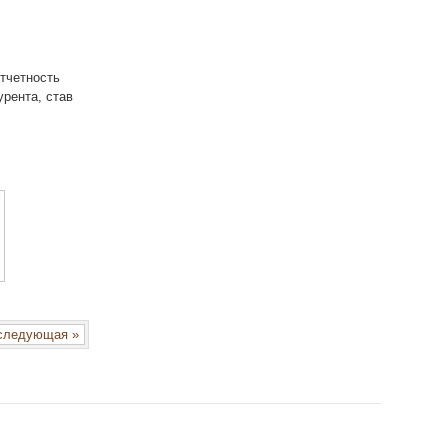
отчетность
рента, став
ледующая »