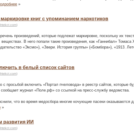
подробнее
»
маркировке книг с упоминанием наркотиков
ohtekct.com
)
речень произведений, которые подлежат маркировке, поскольку их текс
веществах. В него попали такие произведения, как «Ганнибал» Томаса 
ательство «Эксмо»), «Звери. История группы» («Бомбора»), «1913. Лет
лючить в белый список сайтов
ohtekct.com
)
 с просьбой включить «Портал пчеловода» в реестр сайтов, которые б
м сообщает журнал «Поле.рф» со ссылкой на пресс-службу ведомства.
нили, что во время медосбора многие кочующие пасеки оказываются д
е
»
м развития ИИ
ohtekct.com
)