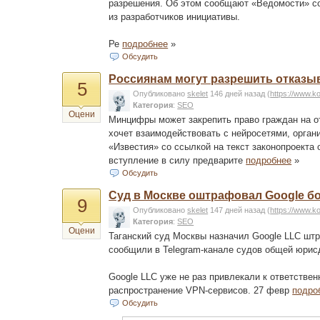
разрешения. Об этом сообщают «Ведомости» со 
из разработчиков инициативы.
Ре
подробнее
»
Обсудить
Россиянам могут разрешить отказыв
5
Опубликовано
skelet
146 дней назад
(
https://www.k
Категория
:
SEO
Оцени
Минцифры может закрепить право граждан на от
хочет взаимодействовать с нейросетями, орган
«Известия» со ссылкой на текст законопроекта
вступление в силу предварите
подробнее
»
Обсудить
Суд в Москве оштрафовал Google бо
9
Опубликовано
skelet
147 дней назад
(
https://www.k
Категория
:
SEO
Оцени
Таганский суд Москвы назначил Google LLC шт
сообщили в Telegram-канале судов общей юрисд
Google LLC уже не раз привлекали к ответстве
распространение VPN-сервисов. 27 февр
подро
Обсудить