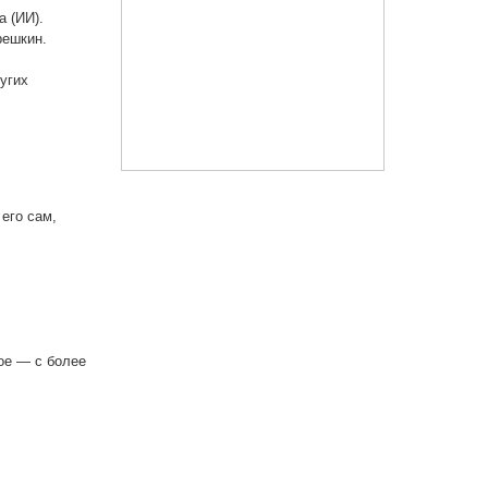
а (ИИ).
решкин.
угих
 его сам,
ое — с более