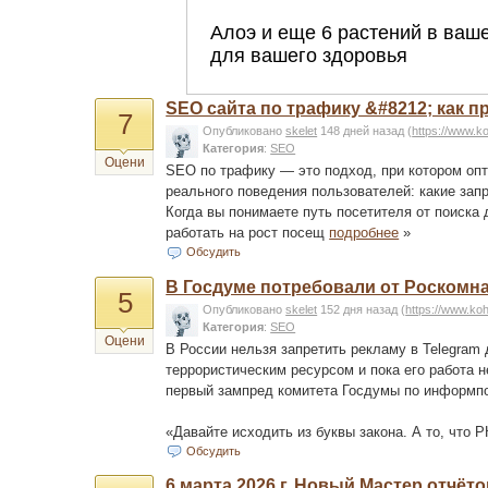
SEO сайта по трафику &#8212; как 
7
Опубликовано
skelet
148 дней назад
(
https://www.k
Категория
:
SEO
Оцени
SEO по трафику — это подход, при котором опти
реального поведения пользователей: какие запр
Когда вы понимаете путь посетителя от поиска
работать на рост посещ
подробнее
»
Обсудить
В Госдуме потребовали от Роскомн
5
Опубликовано
skelet
152 дня назад
(
https://www.ko
Категория
:
SEO
Оцени
В России нельзя запретить рекламу в Telegram 
террористическим ресурсом и пока его работа 
первый зампред комитета Госдумы по информп
«Давайте исходить из буквы закона. А то, что 
Обсудить
6 марта 2026 г. Новый Мастер отчё