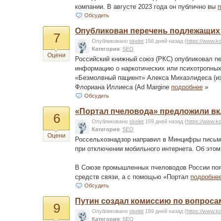
компании. В августе 2023 года он публично вы
Обсудить
Опубликован перечень подлежащих 
7
Опубликовано
skelet
156 дней назад
(
https://www.k
Категория
:
SEO
Оцени
Российский книжный союз (РКС) опубликовал пе
информацию о наркотических или психотропных 
«Безмолвный пациент» Алекса Михаэлидеса (изд
Флориана Иллиеса (Ad Margine
подробнее
»
Обсудить
«Портал пчеловода» предложили вк
6
Опубликовано
skelet
159 дней назад
(
https://www.k
Категория
:
SEO
Оцени
Россельхознадзор направил в Минцифры письмо
при отключении мобильного интернета. Об это
В Союзе промышленных пчеловодов России пояс
средств связи, а с помощью «Портал
подробне
Обсудить
Путин создал комиссию по вопроса
9
Опубликовано
skelet
159 дней назад
(
https://www.k
Категория
:
SEO