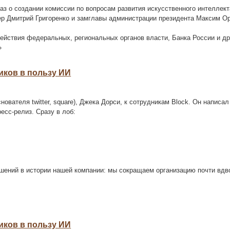
з о создании комиссии по вопросам развития искусственного интеллект
р Дмитрий Григоренко и замглавы администрации президента Максим О
ействия федеральных, региональных органов власти, Банка России и др
»
иков в пользу ИИ
)
вателя twitter, square), Джека Дорси, к сотрудникам Block. Он написал
есс-релиз. Сразу в лоб:
шений в истории нашей компании: мы сокращаем организацию почти вдв
иков в пользу ИИ