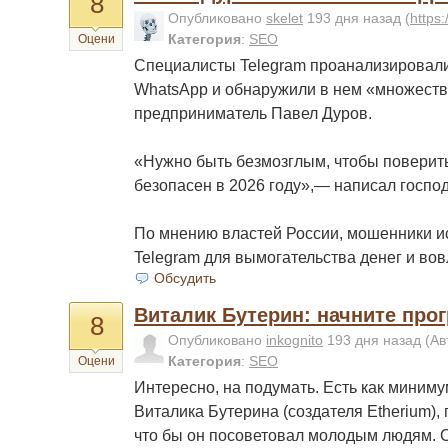
8
Опубликовано
skelet
193 дня назад
(
https
Категория
:
SEO
Оцени
Специалисты Telegram проанализировал
WhatsApp и обнаружили в нем «множество
предприниматель Павел Дуров.
«Нужно быть безмозглым, чтобы поверить
безопасен в 2026 году»,— написал господ
По мнению властей России, мошенники и
Telegram для вымогательства денег и во
Обсудить
Виталик Бутерин: начните про
8
Опубликовано
inkognito
193 дня назад
(Ав
Категория
:
SEO
Оцени
Интересно, на подумать. Есть как миним
Виталика Бутерина (создателя Etherium), 
что бы он посоветовал молодым людям. С