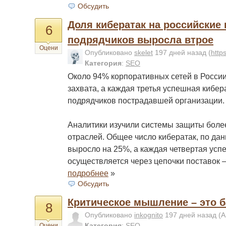
Обсудить
Доля кибератак на российские
6
подрядчиков выросла втрое
Оцени
Опубликовано
skelet
197 дней назад
(
http
Категория
:
SEO
Около 94% корпоративных сетей в Росси
захвата, а каждая третья успешная кибер
подрядчиков пострадавшей организации.
Аналитики изучили системы защиты боле
отраслей. Общее число кибератак, по да
выросло на 25%, а каждая четвертая усп
осуществляется через цепочки поставок 
подробнее
»
Обсудить
Критическое мышление – это 
8
Опубликовано
inkognito
197 дней назад
(А
Категория
:
SEO
Оцени