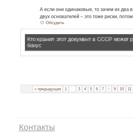
А если они одинаковые, то зачем их два 
двух основателей – это тоже риски, пото
Обсудить
« предыдущая
1
...
3
4
5
6
7
8
9
10
11
Контакты