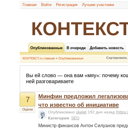
Главная
Войти
Регистрация
Лучшие участники
КОНТЕКСТ
Опубликованные
В очереди
Добавить новость
Сортировать 
КОНТЕКСТ.ru главная
»
Опубликованные
Минфин предложил легализова
7
что известно об инициативе
Оцени
Опубликовано
skelet
192 дня назад
(
https
Категория
:
SEO
Министр финансов Антон Силуанов пред