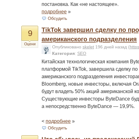
постановка. Как «не настоящее».
подробнее
»
Обсудить
TikTok завершил сделку по пр
9
американского подразделения
Оцени
Опубликовано
skelet
196 дней назад
(
http
Категория
:
SEO
Китайская технологическая компания By
платформой TikTok, завершила сделку по
американского подразделения инвестора
Bloomberg, новые инвесторы, включая Orac
будут владеть 50% акций американской ко
Существующие инвесторы ByteDance буду
а непосредственно ByteDance — 19,9%.
<
подробнее
»
Обсудить